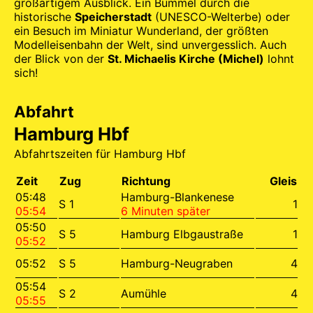
großartigem Ausblick. Ein Bummel durch die
historische
Speicherstadt
(UNESCO-Welterbe) oder
ein Besuch im Miniatur Wunderland, der größten
Modelleisenbahn der Welt, sind unvergesslich. Auch
der Blick von der
St. Michaelis Kirche (Michel)
lohnt
sich!
Abfahrt
Hamburg Hbf
Abfahrtszeiten für Hamburg Hbf
Zeit
Zug
Richtung
Gleis
05:48
Hamburg-Blankenese
S 1
1
05:54
6 Minuten später
05:50
S 5
Hamburg Elbgaustraße
1
05:52
05:52
S 5
Hamburg-Neugraben
4
05:54
S 2
Aumühle
4
05:55