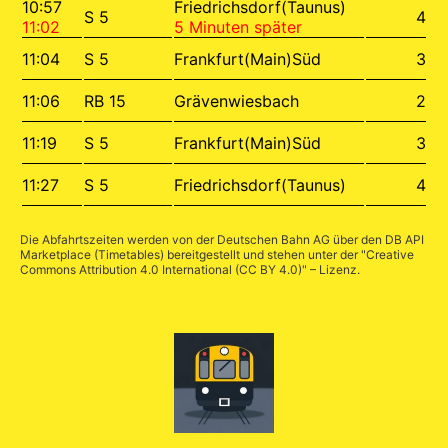
10:57
Friedrichsdorf(Taunus)
S 5
4
11:02
5 Minuten später
11:04
S 5
Frankfurt(Main)Süd
3
11:06
RB 15
Grävenwiesbach
2
11:19
S 5
Frankfurt(Main)Süd
3
11:27
S 5
Friedrichsdorf(Taunus)
4
Die Abfahrtszeiten werden von der Deutschen Bahn AG über den
DB API
Marketplace (Timetables)
bereitgestellt und stehen unter der "
Creative
Commons Attribution 4.0 International (CC BY 4.0)
" – Lizenz.