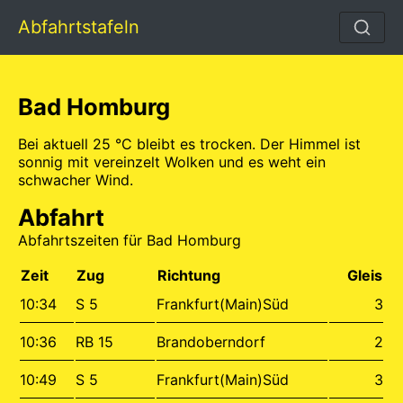
Abfahrtstafeln
Bad Homburg
Bei aktuell 25 °C bleibt es trocken. Der Himmel ist
sonnig mit vereinzelt Wolken und es weht ein
schwacher Wind.
Abfahrt
Abfahrtszeiten für Bad Homburg
Zeit
Zug
Richtung
Gleis
10:34
S 5
Frankfurt(Main)Süd
3
10:36
RB 15
Brandoberndorf
2
10:49
S 5
Frankfurt(Main)Süd
3