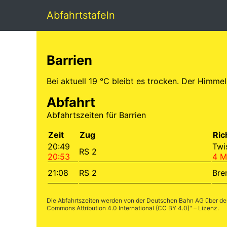
Abfahrtstafeln
Barrien
Bei aktuell 19 °C bleibt es trocken. Der Himme
Abfahrt
Abfahrtszeiten für Barrien
Zeit
Zug
Ric
20:49
Twi
RS 2
20:53
4 M
21:08
RS 2
Bre
Die Abfahrtszeiten werden von der Deutschen Bahn AG über d
Commons Attribution 4.0 International (CC BY 4.0)
" – Lizenz.