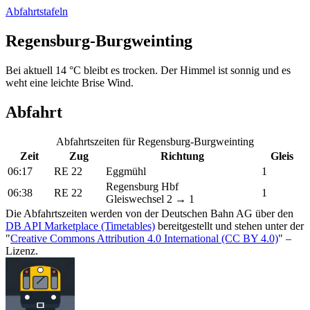
Abfahrtstafeln
Regensburg-Burgweinting
Bei aktuell 14 °C bleibt es trocken. Der Himmel ist sonnig und es
weht eine leichte Brise Wind.
Abfahrt
Abfahrtszeiten für Regensburg-Burgweinting
Zeit
Zug
Richtung
Gleis
06:17
RE 22
Eggmühl
1
Regensburg Hbf
06:38
RE 22
1
Gleiswechsel 2 → 1
Die Abfahrtszeiten werden von der Deutschen Bahn AG über den
DB API Marketplace (Timetables)
bereitgestellt und stehen unter der
"
Creative Commons Attribution 4.0 International (CC BY 4.0)
" –
Lizenz.