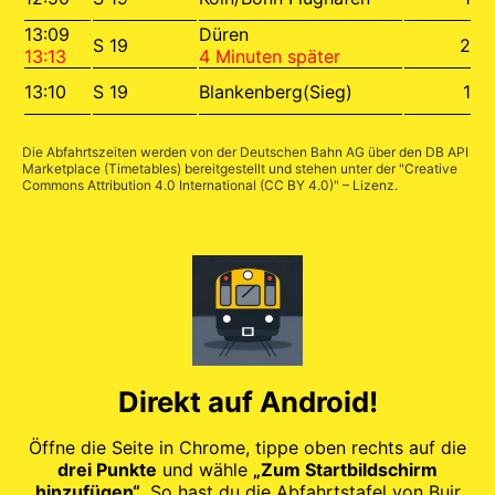
13:09
Düren
S 19
2
13:13
4 Minuten später
13:10
S 19
Blankenberg(Sieg)
1
Die Abfahrtszeiten werden von der Deutschen Bahn AG über den
DB API
Marketplace (Timetables)
bereitgestellt und stehen unter der "
Creative
Commons Attribution 4.0 International (CC BY 4.0)
" – Lizenz.
Direkt auf Android!
Öffne die Seite in Chrome, tippe oben rechts auf die
drei Punkte
und wähle
„Zum Startbildschirm
hinzufügen“
. So hast du die Abfahrtstafel von Buir