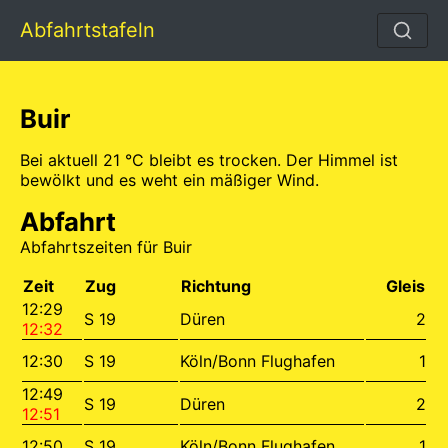
Abfahrtstafeln
Buir
Bei aktuell 21 °C bleibt es trocken. Der Himmel ist
bewölkt und es weht ein mäßiger Wind.
Abfahrt
Abfahrtszeiten für Buir
Zeit
Zug
Richtung
Gleis
12:29
S 19
Düren
2
12:32
12:30
S 19
Köln/Bonn Flughafen
1
12:49
S 19
Düren
2
12:51
12:50
S 19
Köln/Bonn Flughafen
1