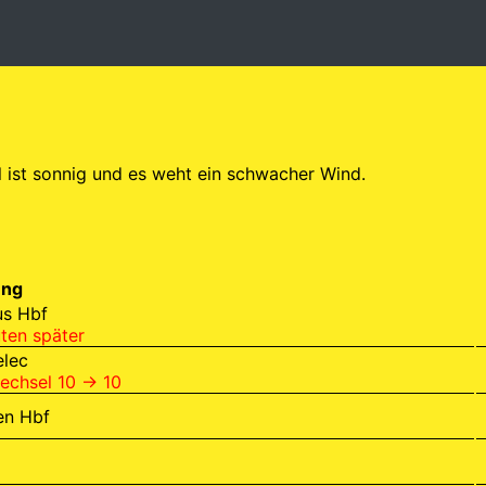
l ist sonnig und es weht ein schwacher Wind.
ung
us Hbf
ten später
elec
echsel 10 → 10
en Hbf