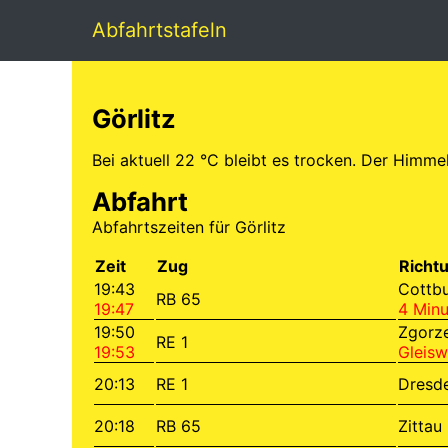
Abfahrtstafeln
Görlitz
Bei aktuell 22 °C bleibt es trocken. Der Himme
Abfahrt
Abfahrtszeiten für Görlitz
Zeit
Zug
Richt
19:43
Cottb
RB 65
19:47
4 Minu
19:50
Zgorz
RE 1
19:53
Gleisw
20:13
RE 1
Dresd
20:18
RB 65
Zittau