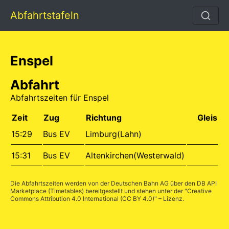
Abfahrtstafeln
Enspel
Abfahrt
Abfahrtszeiten für Enspel
Zeit
Zug
Richtung
Gleis
15:29
Bus EV
Limburg(Lahn)
15:31
Bus EV
Altenkirchen(Westerwald)
Die Abfahrtszeiten werden von der Deutschen Bahn AG über den
DB API
Marketplace (Timetables)
bereitgestellt und stehen unter der "
Creative
Commons Attribution 4.0 International (CC BY 4.0)
" – Lizenz.