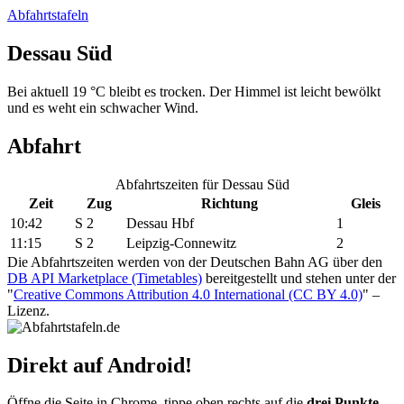
Abfahrtstafeln
Dessau Süd
Bei aktuell 19 °C bleibt es trocken. Der Himmel ist leicht bewölkt
und es weht ein schwacher Wind.
Abfahrt
Abfahrtszeiten für Dessau Süd
Zeit
Zug
Richtung
Gleis
10:42
S 2
Dessau Hbf
1
11:15
S 2
Leipzig-Connewitz
2
Die Abfahrtszeiten werden von der Deutschen Bahn AG über den
DB API Marketplace (Timetables)
bereitgestellt und stehen unter der
"
Creative Commons Attribution 4.0 International (CC BY 4.0)
" –
Lizenz.
Direkt auf Android!
Öffne die Seite in Chrome, tippe oben rechts auf die
drei Punkte