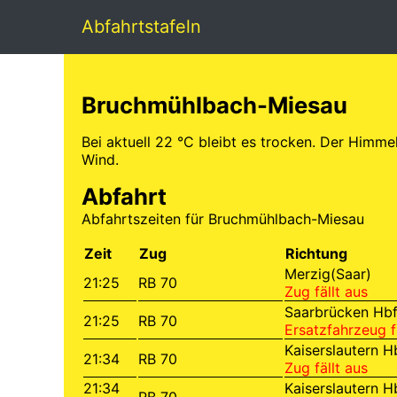
Abfahrtstafeln
Bruchmühlbach-Miesau
Bei aktuell 22 °C bleibt es trocken. Der Himme
Wind.
Abfahrt
Abfahrtszeiten für Bruchmühlbach-Miesau
Zeit
Zug
Richtung
Merzig(Saar)
21:25
RB 70
Zug fällt aus
Saarbrücken Hb
21:25
RB 70
Ersatzfahrzeug f
Kaiserslautern H
21:34
RB 70
Zug fällt aus
21:34
Kaiserslautern H
RB 70