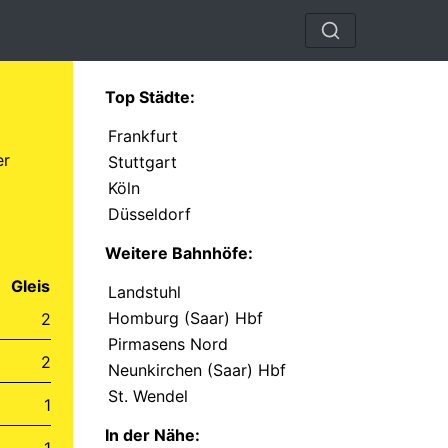
Top Städte:
Frankfurt
er
Stuttgart
Köln
Düsseldorf
Weitere Bahnhöfe:
Gleis
Landstuhl
Homburg (Saar) Hbf
2
Pirmasens Nord
2
Neunkirchen (Saar) Hbf
St. Wendel
1
In der Nähe:
1