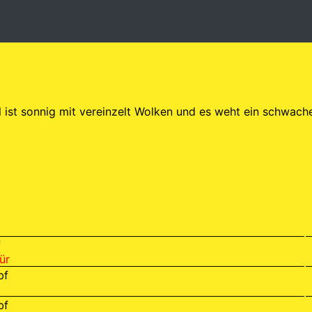
l ist sonnig mit vereinzelt Wolken und es weht ein schwach
f
ür
bf
bf