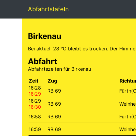
Abfahrtstafeln
Birkenau
Bei aktuell 28 °C bleibt es trocken. Der Himme
Abfahrt
Abfahrtszeiten für Birkenau
Zeit
Zug
Richtu
16:28
RB 69
Fürth(
16:29
16:29
RB 69
Weinhe
16:30
16:58
RB 69
Fürth(
16:59
RB 69
Weinhe