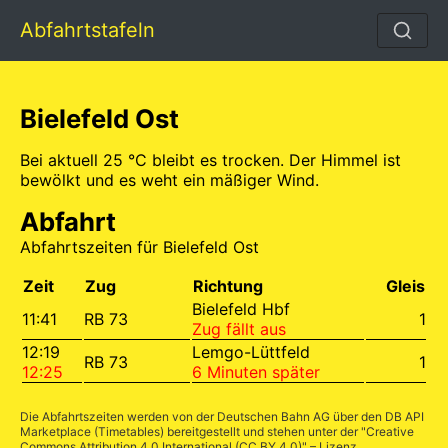
Abfahrtstafeln
Bielefeld Ost
Bei aktuell 25 °C bleibt es trocken. Der Himmel ist
bewölkt und es weht ein mäßiger Wind.
Abfahrt
Abfahrtszeiten für Bielefeld Ost
Zeit
Zug
Richtung
Gleis
Bielefeld Hbf
11:41
RB 73
1
Zug fällt aus
12:19
Lemgo-Lüttfeld
RB 73
1
12:25
6 Minuten später
Die Abfahrtszeiten werden von der Deutschen Bahn AG über den
DB API
Marketplace (Timetables)
bereitgestellt und stehen unter der "
Creative
Commons Attribution 4.0 International (CC BY 4.0)
" – Lizenz.